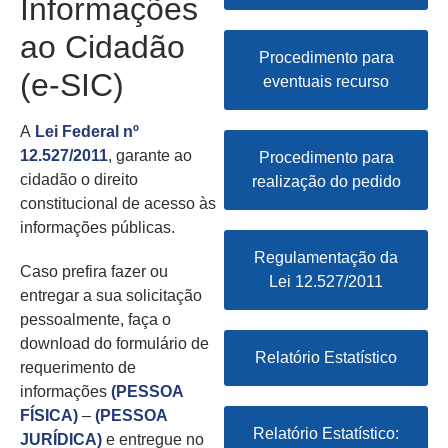
Informações
ao Cidadão
Procedimento para
(e-SIC)
eventuais recurso
A
Lei Federal nº
12.527/2011
, garante ao
Procedimento para
cidadão o direito
realização do pedido
constitucional de acesso às
informações públicas.
Regulamentação da
Caso prefira fazer ou
Lei 12.527/2011
entregar a sua solicitação
pessoalmente, faça o
download do formulário de
Relatório Estatístico
requerimento de
informações
(PESSOA
FÍSICA)
–
(PESSOA
Relatório Estatístico:
JURÍDICA)
e entregue no