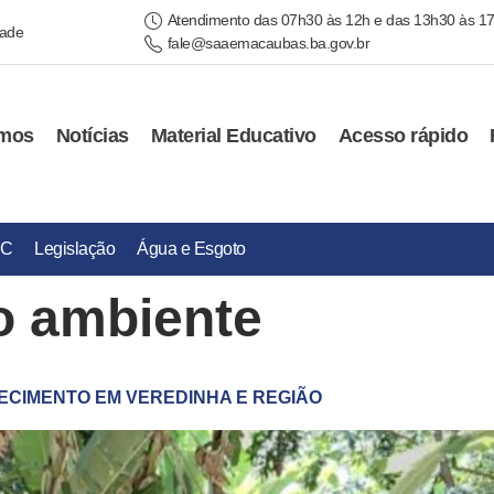
Atendimento das 07h30 às 12h e das 13h30 às 1
dade
fale@saaemacaubas.ba.gov.br
mos
Notícias
Material Educativo
Acesso rápido
IC
Legislação
Água e Esgoto
o ambiente
CIMENTO EM VEREDINHA E REGIÃO