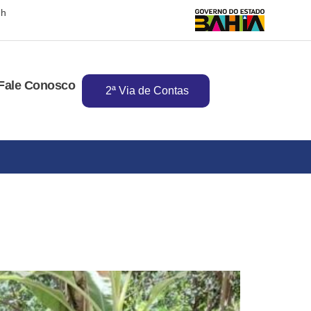
7h
Fale Conosco
2ª Via de Contas