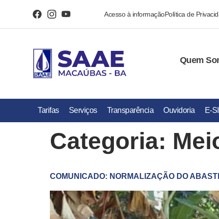
Acesso à informação
Política de Privaci
Quem So
Tarifas
Serviços
Transparência
Ouvidoria
E-S
Categoria:
Mei
COMUNICADO: NORMALIZAÇÃO DO ABASTE