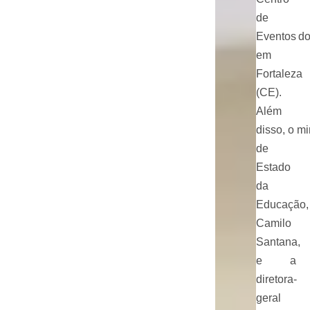
de
Eventos do
em
Fortaleza
(CE).
Além
disso, o mi
de
Estado
da
Educação,
Camilo
Santana,
e a
diretora-
geral