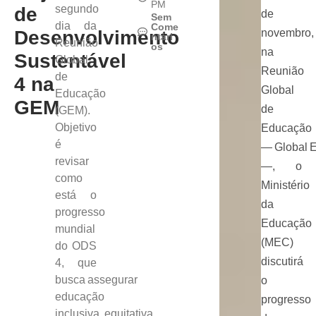
PM
segundo
de
de
Sem
dia da
Come
Desenvolvimento
novembro,
ntári
Reunião
os
na
Sustentável
Global
Reunião
de
4 na
Global
Educação
GEM
de
(GEM).
Objetivo
Educação
é
— Global E
revisar
—, o
como
Ministério
está o
da
progresso
Educação
mundial
(MEC)
do ODS
discutirá
4, que
busca assegurar
o
educação
progresso
inclusiva, equitativa