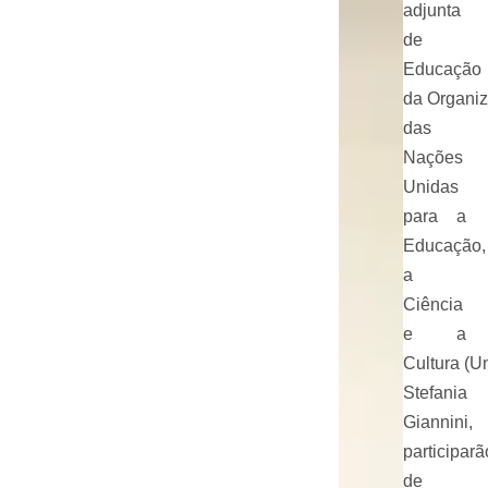
adjunta
de
Educação
da
Organi
das
Nações
Unidas
para a
Educação,
a
Ciência
e a
Cultura (U
Stefania
Giannini,
participarã
de