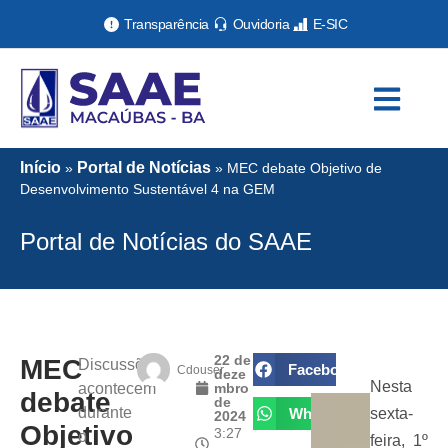
Transparência
Ouvidoria
E-SIC
Início
Portal de Notícias
»
»
MEC debate Objetivo de
Desenvolvimento Sustentável 4 na GEM
Portal de Notícias do SAAE
22 de
MEC
Discussões
Facebook
Cdouser
deze
Nesta
acontecem
mbro
debate
de
durante
WhatsApp
sexta-
2024
Objetivo
3:27
o
feira, 1º