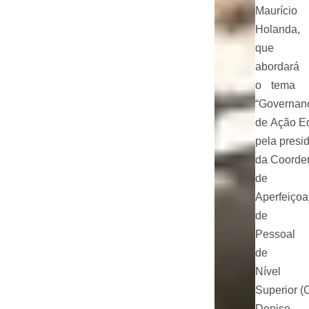
Maurício
Holanda,
que
abordará
o tema
“Governanç
de Ação E
pela presi
da Coorde
de
Aperfeiço
de
Pessoal
de
Nível
Superior (
Denise