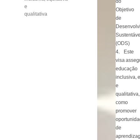
do
e
Objetivo
qualitativa
de
Desenvolv
Sustentáve
(ODS)
4. Este
visa asseg
educação
inclusiva, 
e
qualitativa
como
promover
oportunid
de
aprendiza