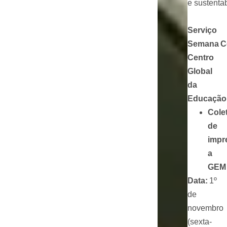
e sustentab
Serviço
Semana C
Centro
Global
da
Educaçã
Cole
de
impr
a
GE
Data:
1º
de
novembro
(sexta-