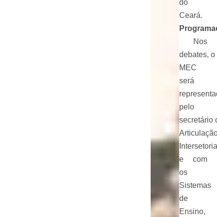
do
Ceará.
Programa
Nos
debates, o
MEC
será
represent
pelo
secretário 
Articulaçã
Intersetoria
e com
os
Sistemas
de
Ensino,