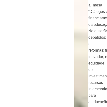
a mesa
“Diálogos 
financiame
da educaça
Nela, serã
debatidos: j
e
reformas; 
inovador; e
equidade
do
investiment
recursos
intersetoria
para
a educaçã