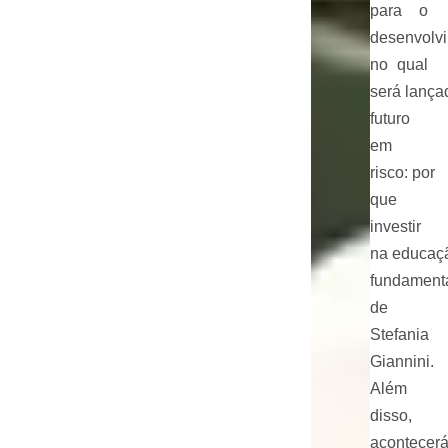
para o
desenvolvi
no qual
será lançad
futuro
em
risco: por
que
investir
na educaça
fundamenta
de
Stefania
Giannini.
Além
disso,
acontecer