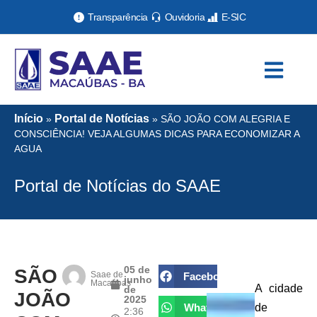
Transparência
Ouvidoria
E-SIC
Início
Portal de Notícias
»
»
SÃO JOÃO COM ALEGRIA E
CONSCIÊNCIA! VEJA ALGUMAS DICAS PARA ECONOMIZAR A
AGUA
Portal de Notícias do SAAE
05 de
SÃO
Saae de
Facebook
junho
Macaúbas
A cidade
de
JOÃO
2025
WhatsApp
de
2:36