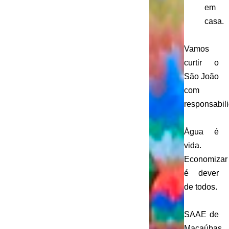
em
casa.
Vamos
curtir o
São João
com
responsabil
Água é
vida.
Economizar
é dever
de todos.
SAAE de
Macaúbas