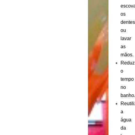
escova
os
dentes
ou
lavar
as
mãos.
Reduz
o
tempo
no
banho
Reutil
a
água
da