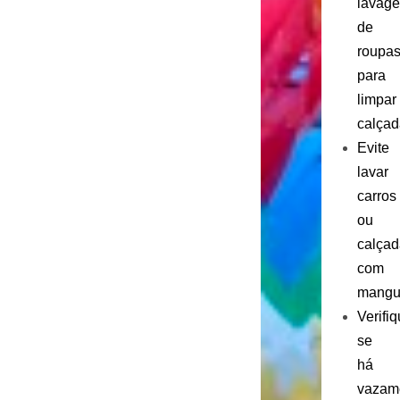
lavag
de
roupa
para
limpar
calçad
Evite
lavar
carros
ou
calçad
com
mangue
Verifi
se
há
vazam