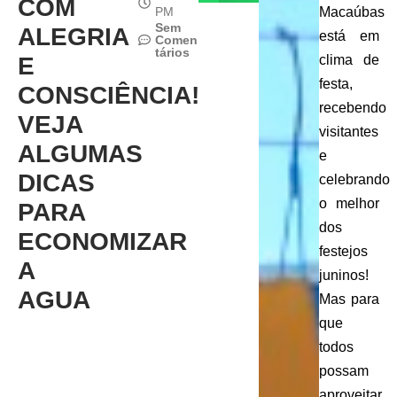
COM
PM
Macaúbas
Sem
ALEGRIA
está em
Comen
tários
E
clima de
festa,
CONSCIÊNCIA!
recebendo
VEJA
visitantes
ALGUMAS
e
DICAS
celebrando
o melhor
PARA
dos
ECONOMIZAR
festejos
A
juninos!
AGUA
Mas para
que
todos
possam
aproveitar